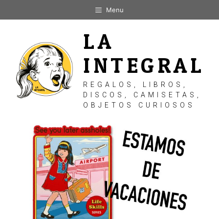
Saltar
Menu
al
contenido
LA
INTEGRAL
REGALOS, LIBROS,
DISCOS, CAMISETAS,
OBJETOS CURIOSOS