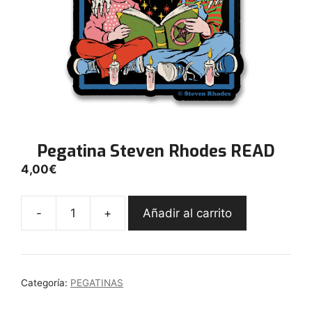
Pegatina Steven Rhodes READ
4,00
€
-
+
Añadir al carrito
Pegatina
Steven
Rhodes
READ
Categoría:
PEGATINAS
cantidad