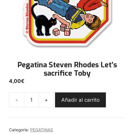
Pegatina Steven Rhodes Let’s
sacrifice Toby
4,00
€
-
+
Añadir al carrito
Pegatina
Steven
Rhodes
Let's
Categoría:
PEGATINAS
sacrifice