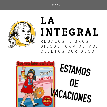
Saltar
Menu
al
contenido
LA
INTEGRAL
REGALOS, LIBROS,
DISCOS, CAMISETAS,
OBJETOS CURIOSOS