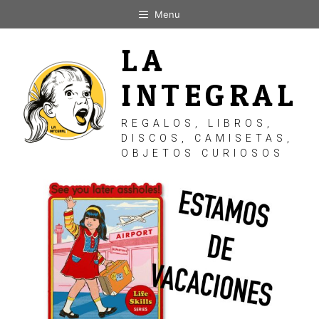
Saltar
Menu
al
contenido
LA
INTEGRAL
REGALOS, LIBROS,
DISCOS, CAMISETAS,
OBJETOS CURIOSOS