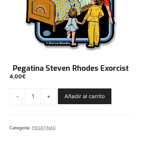
Pegatina Steven Rhodes Exorcist
4,00
€
-
+
Añadir al carrito
Pegatina
Steven
Rhodes
Exorcist
Categoría:
PEGATINAS
cantidad