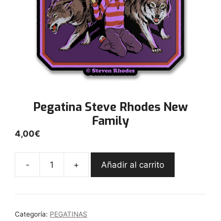
Pegatina Steve Rhodes New
Family
4,00
€
-
+
Añadir al carrito
Pegatina
Steve
Rhodes
New
Categoría:
PEGATINAS
Family