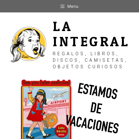
Saltar
Menu
al
contenido
LA
INTEGRAL
REGALOS, LIBROS,
DISCOS, CAMISETAS,
OBJETOS CURIOSOS