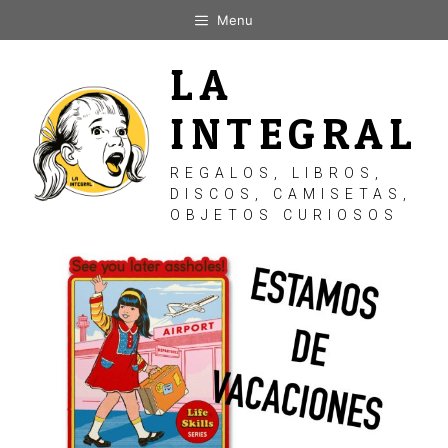
Saltar
Menu
al
contenido
LA
INTEGRAL
REGALOS, LIBROS,
DISCOS, CAMISETAS,
OBJETOS CURIOSOS