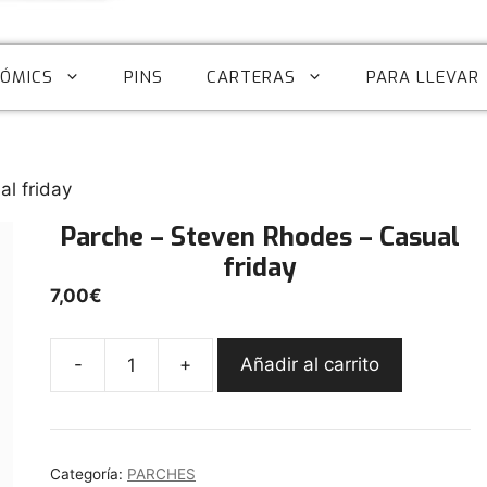
CÓMICS
PINS
CARTERAS
PARA LLEVAR
l friday
Parche – Steven Rhodes – Casual
friday
7,00
€
-
+
Añadir al carrito
Parche
-
Steven
Rhodes
Categoría:
PARCHES
-