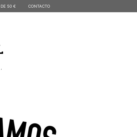
 DE 50 €
CONTACTO
L
,