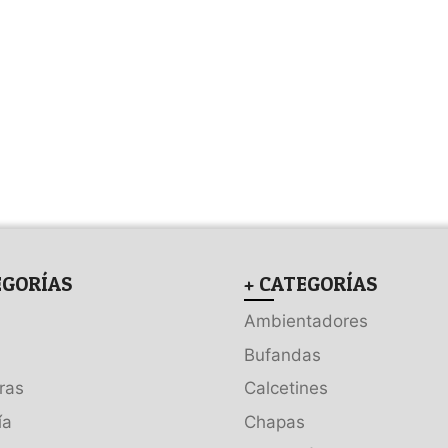
EGORÍAS
+ CATEGORÍAS
Ambientadores
Bufandas
ras
Calcetines
ía
Chapas