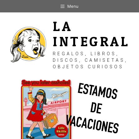
Saltar
Menu
al
contenido
LA
INTEGRAL
REGALOS, LIBROS,
DISCOS, CAMISETAS,
OBJETOS CURIOSOS