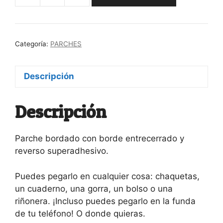
Eres
muy
chu
Categoría:
PARCHES
chu
chuli
cantidad
Descripción
Descripción
Parche bordado con borde entrecerrado y
reverso superadhesivo.
Puedes pegarlo en cualquier cosa: chaquetas,
un cuaderno, una gorra, un bolso o una
riñonera. ¡Incluso puedes pegarlo en la funda
de tu teléfono! O donde quieras.