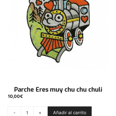
Parche Eres muy chu chu chuli
10,00
€
-
+
Añadir al carrito
Parche