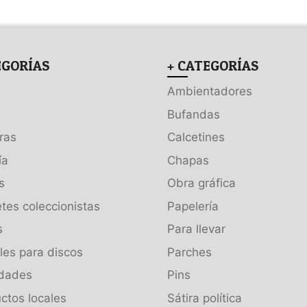
EGORÍAS
+ CATEGORÍAS
Ambientadores
Bufandas
ras
Calcetines
ía
Chapas
s
Obra gráfica
tes coleccionistas
Papelería
s
Para llevar
es para discos
Parches
dades
Pins
ctos locales
Sátira política