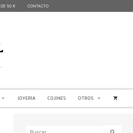
 DE 50 €
CONTACTO
L
,
JOYERÍA
COJINES
OTROS
Buscar: