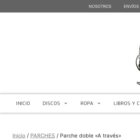
Saltar
NOSOTROS
ENVÍOS
al
contenido
INICIO
DISCOS
ROPA
LIBROS Y 
Inicio
/
PARCHES
/ Parche doble «A través»