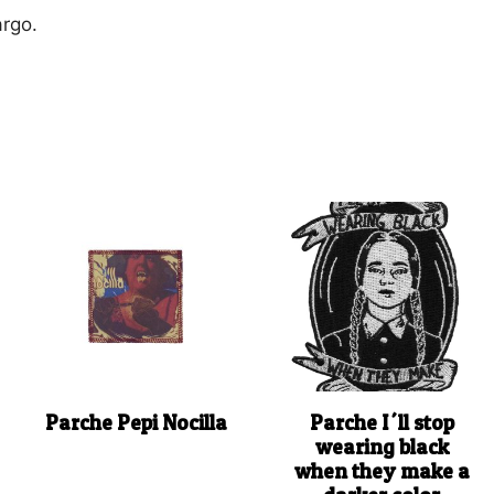
argo.
Parche Pepi Nocilla
Parche I´ll stop
wearing black
when they make a