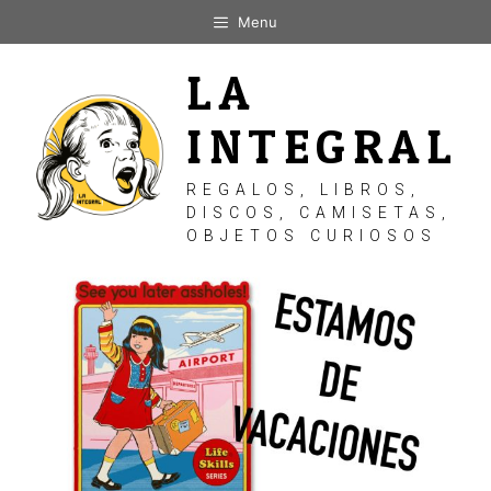
Saltar
Menu
al
contenido
LA
INTEGRAL
REGALOS, LIBROS,
DISCOS, CAMISETAS,
OBJETOS CURIOSOS