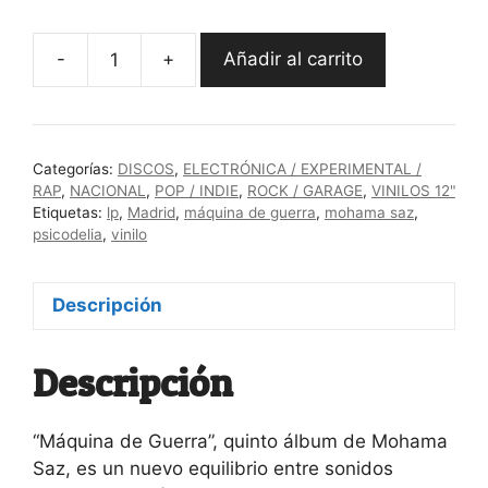
-
+
Añadir al carrito
Mohama
Saz
"Máquina
de
Categorías:
DISCOS
,
ELECTRÓNICA / EXPERIMENTAL /
Guerra"
RAP
,
NACIONAL
,
POP / INDIE
,
ROCK / GARAGE
,
VINILOS 12"
cantidad
Etiquetas:
lp
,
Madrid
,
máquina de guerra
,
mohama saz
,
psicodelia
,
vinilo
Descripción
Descripción
“Máquina de Guerra”, quinto álbum de Mohama
Saz, es un nuevo equilibrio entre sonidos