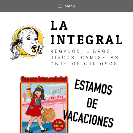
Saltar
Menu
al
contenido
LA
INTEGRAL
REGALOS, LIBROS,
DISCOS, CAMISETAS,
OBJETOS CURIOSOS