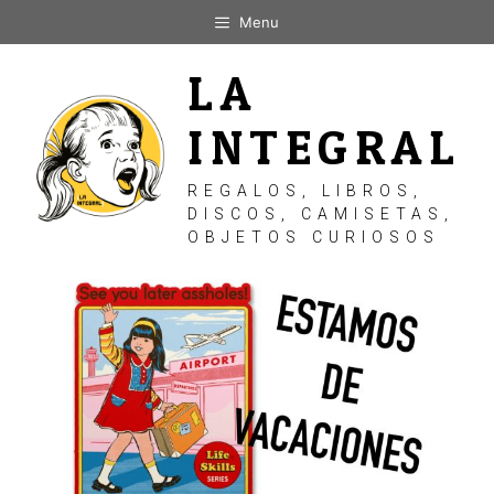
Saltar
Menu
al
contenido
LA
INTEGRAL
REGALOS, LIBROS,
DISCOS, CAMISETAS,
OBJETOS CURIOSOS