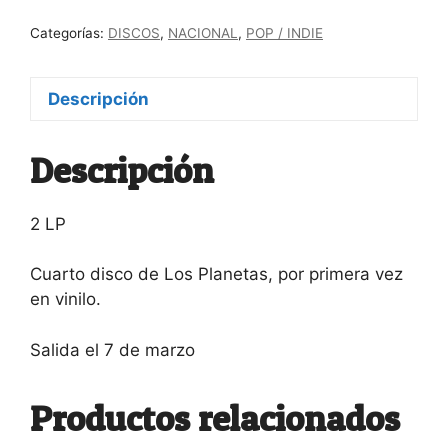
de
Categorías:
DISCOS
,
NACIONAL
,
POP / INDIE
desplazamiento"
-
disponible
Descripción
el
7
Descripción
de
marzo
cantidad
2 LP
Cuarto disco de Los Planetas, por primera vez
en vinilo.
Salida el 7 de marzo
Productos relacionados