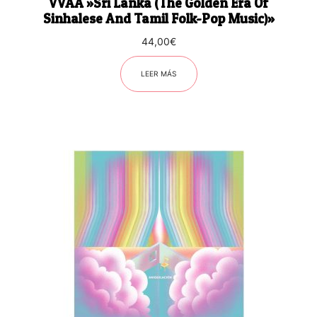
VVAA ‎»Sri Lanka (The Golden Era Of
Sinhalese And Tamil Folk-Pop Music)»
44,00
€
LEER MÁS