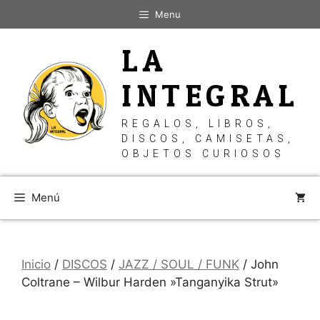
Saltar
Menu
al
contenido
LA
INTEGRAL
REGALOS, LIBROS,
DISCOS, CAMISETAS,
OBJETOS CURIOSOS
Menú
Inicio
/
DISCOS
/
JAZZ / SOUL / FUNK
/ John
Coltrane – Wilbur Harden ‎»Tanganyika Strut»