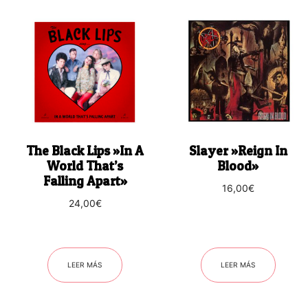
The Black Lips ‎»In A
Slayer ‎»Reign In
World That’s
Blood»
Falling Apart»
16,00
€
24,00
€
LEER MÁS
LEER MÁS