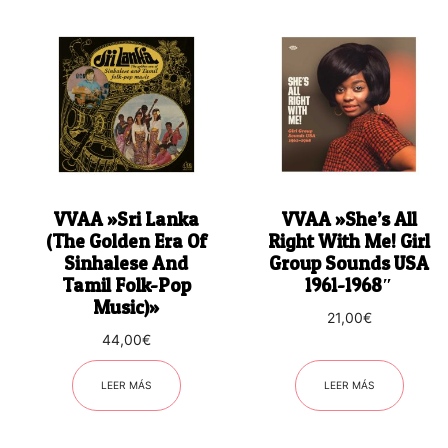
VVAA ‎»Sri Lanka
VVAA ‎»She’s All
(The Golden Era Of
Right With Me! Girl
Sinhalese And
Group Sounds USA
Tamil Folk-Pop
1961-1968″
Music)»
21,00
€
44,00
€
LEER MÁS
LEER MÁS