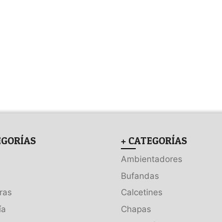
EGORÍAS
+ CATEGORÍAS
Ambientadores
Bufandas
ras
Calcetines
ía
Chapas