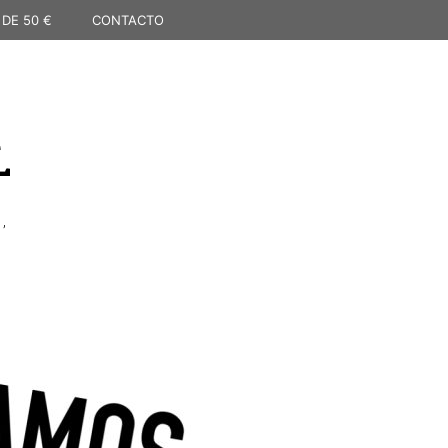
 DE 50 €
CONTACTO
L
,