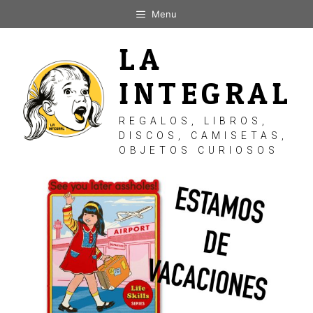
Saltar
Menu
al
contenido
LA
INTEGRAL
REGALOS, LIBROS,
DISCOS, CAMISETAS,
OBJETOS CURIOSOS