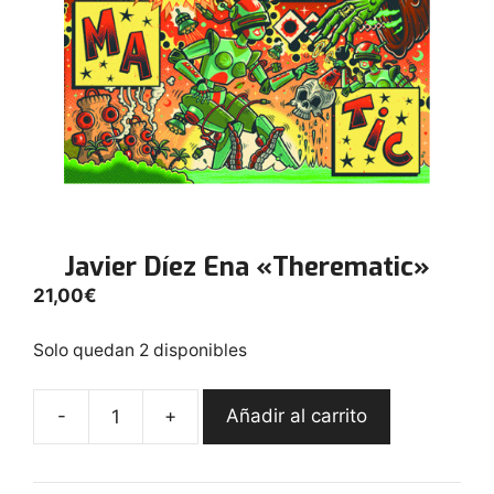
Javier Díez Ena «Therematic»
21,00
€
Solo quedan 2 disponibles
-
+
Añadir al carrito
Javier
Díez
Ena