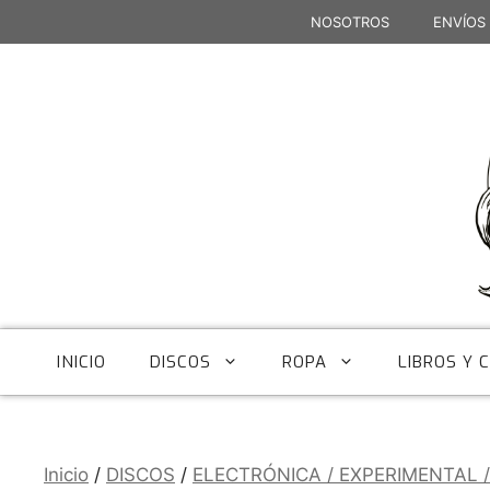
Saltar
NOSOTROS
ENVÍOS
al
contenido
INICIO
DISCOS
ROPA
LIBROS Y 
Inicio
/
DISCOS
/
ELECTRÓNICA / EXPERIMENTAL 