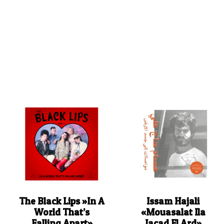
The Black Lips ‎»In A
Issam Hajali
World That’s
«Mouasalat Ila
Falling Apart»
Jacad El Ard»