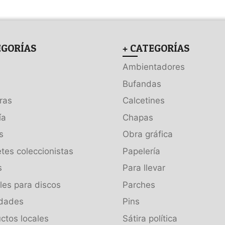
EGORÍAS
+ CATEGORÍAS
Ambientadores
Bufandas
ras
Calcetines
ía
Chapas
s
Obra gráfica
tes coleccionistas
Papelería
s
Para llevar
es para discos
Parches
dades
Pins
ctos locales
Sátira política