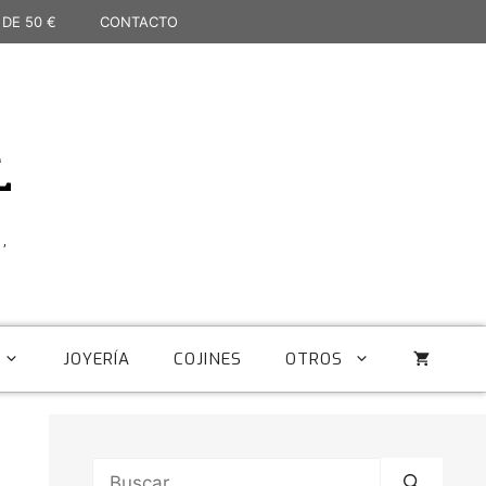
 DE 50 €
CONTACTO
L
,
JOYERÍA
COJINES
OTROS
Buscar: