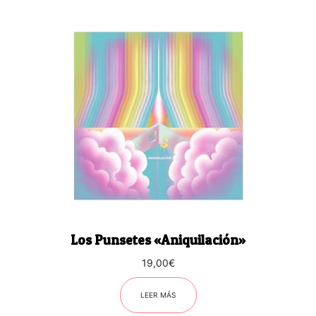
Los Punsetes «Aniquilación»
19,00
€
LEER MÁS