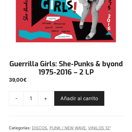
Guerrilla Girls: She-Punks & byond
1975-2016 – 2 LP
39,00
€
-
+
Añadir al carrito
Guerrilla
Girls:
She-
Punks
Categorías:
DISCOS
,
PUNK / NEW WAVE
,
VINILOS 12"
&