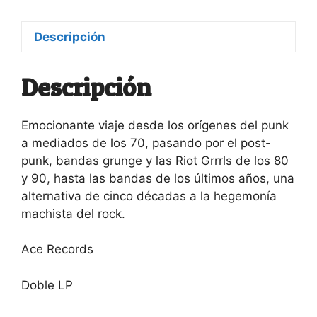
byond
1975-
Descripción
2016
-
Descripción
2
LP
cantidad
Emocionante viaje desde los orígenes del punk
a mediados de los 70, pasando por el post-
punk, bandas grunge y las Riot Grrrls de los 80
y 90, hasta las bandas de los últimos años, una
alternativa de cinco décadas a la hegemonía
machista del rock.
Ace Records
Doble LP