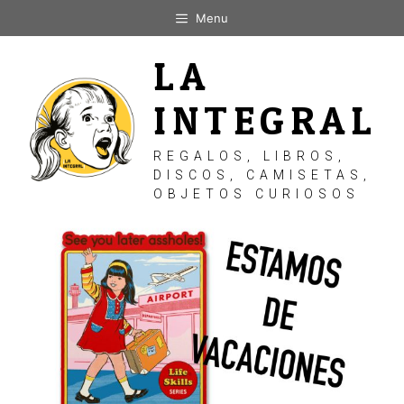
Saltar
Menu
al
contenido
LA
INTEGRAL
REGALOS, LIBROS,
DISCOS, CAMISETAS,
OBJETOS CURIOSOS