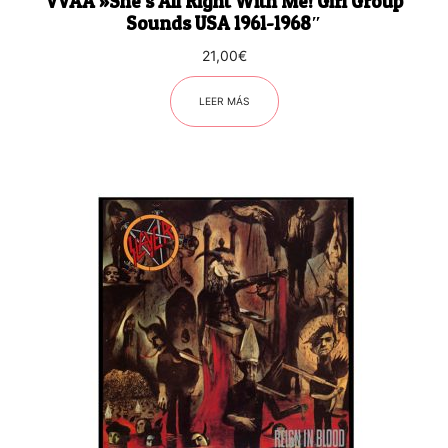
VVAA ‎»She’s All Right With Me! Girl Group
Sounds USA 1961-1968″
21,00
€
LEER MÁS