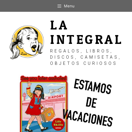
Saltar
Menu
al
contenido
LA
INTEGRAL
REGALOS, LIBROS,
DISCOS, CAMISETAS,
OBJETOS CURIOSOS