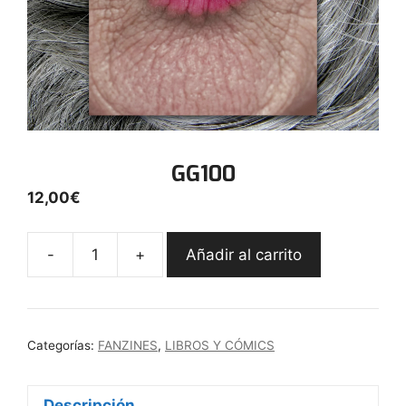
GG100
12,00
€
-
+
Añadir al carrito
GG100
cantidad
Categorías:
FANZINES
,
LIBROS Y CÓMICS
Descripción