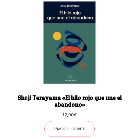
Shūji Terayama «El hilo rojo que une el
abandono»
12,00
€
AÑADIR AL CARRITO