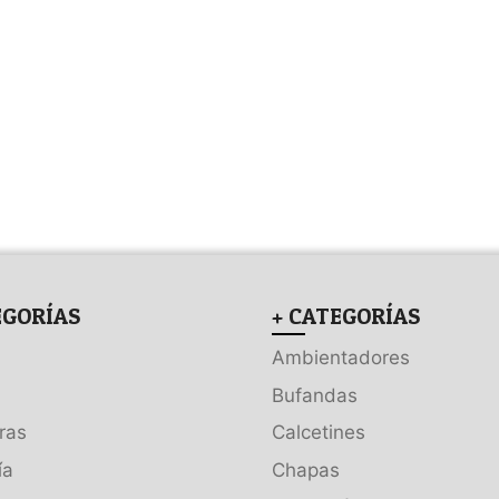
EGORÍAS
+ CATEGORÍAS
Ambientadores
Bufandas
ras
Calcetines
ía
Chapas