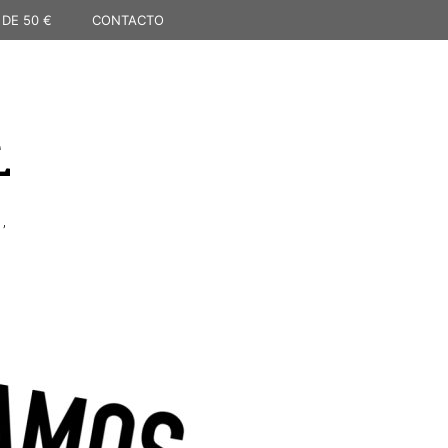
 DE 50 €
CONTACTO
L
,