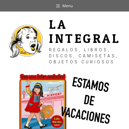
Saltar
Menu
al
contenido
LA
INTEGRAL
REGALOS, LIBROS,
DISCOS, CAMISETAS,
OBJETOS CURIOSOS