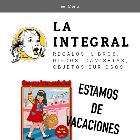
Saltar
Menu
al
contenido
LA
INTEGRAL
REGALOS, LIBROS,
DISCOS, CAMISETAS,
OBJETOS CURIOSOS