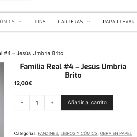
CÓMICS
PINS
CARTERAS
PARA LLEVAR
al #4 – Jesús Umbría Brito
Familia Real #4 – Jesús Umbría
Brito
12,00
€
-
+
Añadir al carrito
Familia
Real
#4
-
Categorías:
FANZINES
,
LIBROS Y CÓMICS
,
OBRA EN PAPEL
Jesús