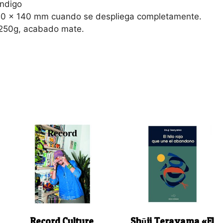
Indigo
00 x 140 mm cuando se despliega completamente.
 250g, acabado mate.
Record Culture
Shūji Terayama «El