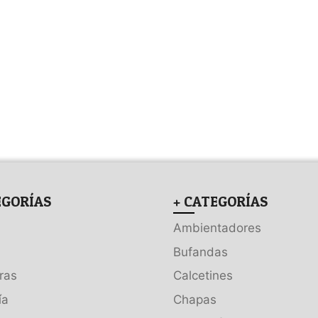
EGORÍAS
+ CATEGORÍAS
Ambientadores
Bufandas
ras
Calcetines
ía
Chapas