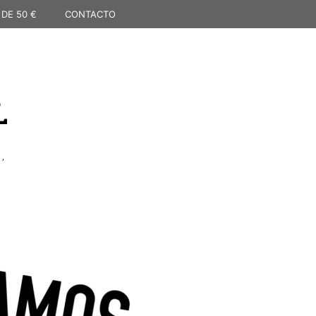
 DE 50 €
CONTACTO
L
,