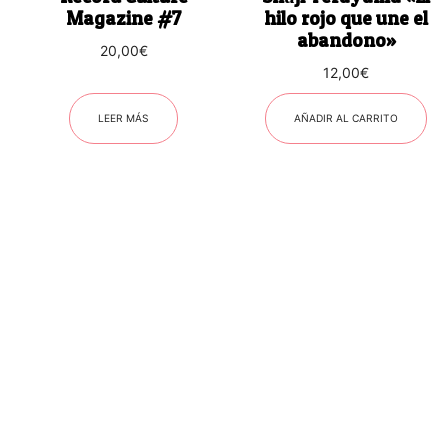
Magazine #7
hilo rojo que une el
abandono»
20,00
€
12,00
€
LEER MÁS
AÑADIR AL CARRITO