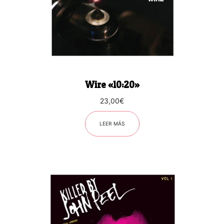
Wire «10:20»
23,00
€
LEER MÁS