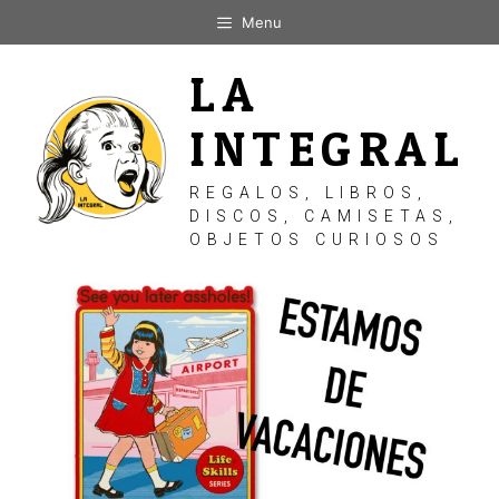
Saltar
Menu
al
contenido
LA
INTEGRAL
REGALOS, LIBROS,
DISCOS, CAMISETAS,
OBJETOS CURIOSOS