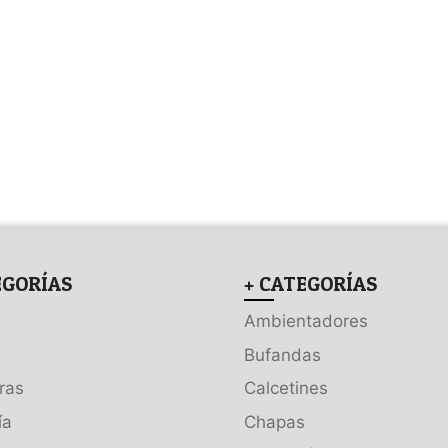
EGORÍAS
+ CATEGORÍAS
Ambientadores
Bufandas
ras
Calcetines
ía
Chapas