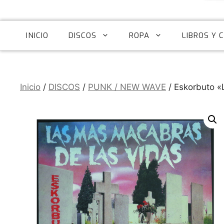
INICIO
DISCOS
ROPA
LIBROS Y 
Inicio
/
DISCOS
/
PUNK / NEW WAVE
/ Eskorbuto «