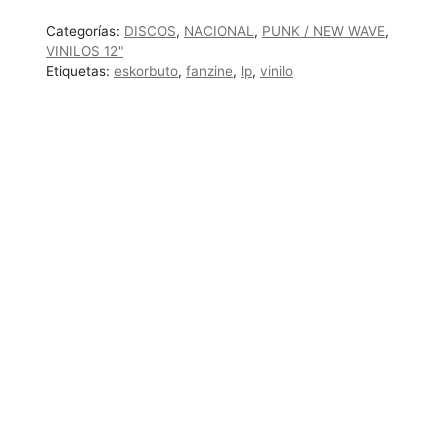
de
Categorías:
DISCOS
,
NACIONAL
,
PUNK / NEW WAVE
,
las
VINILOS 12"
vidas"
Etiquetas:
eskorbuto
,
fanzine
,
lp
,
vinilo
cantidad