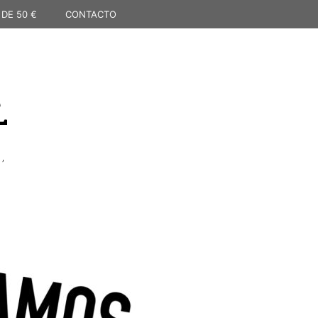
 DE 50 €
CONTACTO
L
,