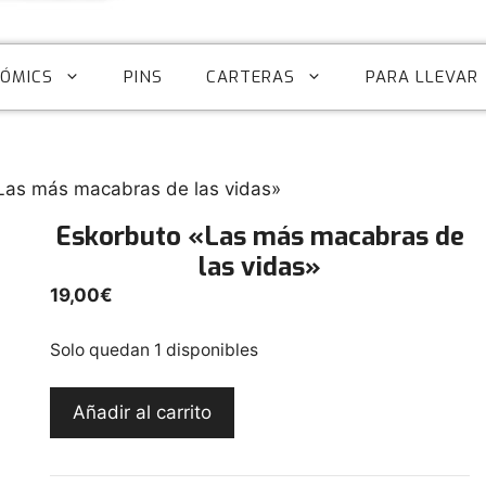
CÓMICS
PINS
CARTERAS
PARA LLEVAR
Las más macabras de las vidas»
Eskorbuto «Las más macabras de
las vidas»
19,00
€
Solo quedan 1 disponibles
Eskorbuto
Añadir al carrito
"Las
más
macabras