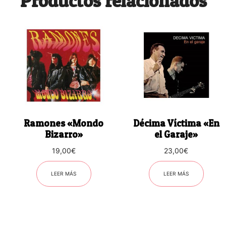
Productos relacionados
Ramones «Mondo
Décima Víctima «En
Bizarro»
el Garaje»
19,00
€
23,00
€
LEER MÁS
LEER MÁS