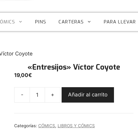
CÓMICS
PINS
CARTERAS
PARA LLEVAR
 Víctor Coyote
«Entresijos» Víctor Coyote
19,00
€
-
+
Añadir al carrito
"Entresijos"
Víctor
Coyote
cantidad
Categorías:
CÓMICS
,
LIBROS Y CÓMICS