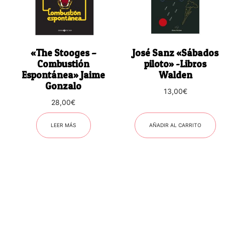
«The Stooges –
José Sanz «Sábados
Combustión
piloto» -Libros
Espontánea» Jaime
Walden
Gonzalo
13,00
€
28,00
€
LEER MÁS
AÑADIR AL CARRITO