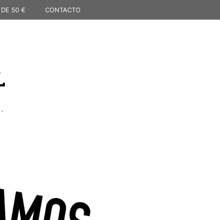
 DE 50 €
CONTACTO
L
,