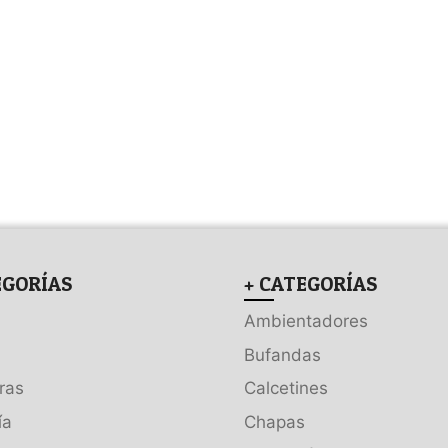
EGORÍAS
+ CATEGORÍAS
Ambientadores
Bufandas
ras
Calcetines
ía
Chapas