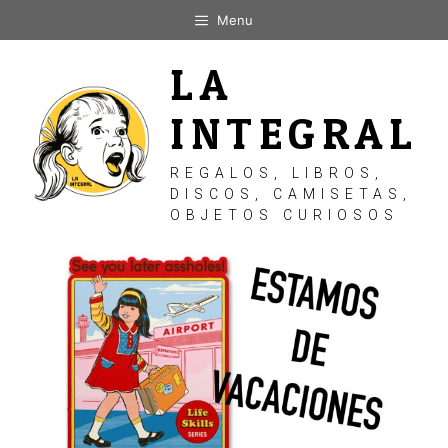
Saltar
Menu
al
contenido
LA
INTEGRAL
REGALOS, LIBROS,
DISCOS, CAMISETAS,
OBJETOS CURIOSOS