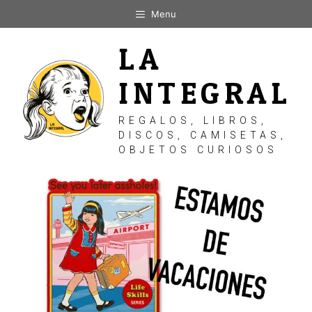
Saltar
Menu
al
contenido
LA
INTEGRAL
REGALOS, LIBROS,
DISCOS, CAMISETAS,
OBJETOS CURIOSOS