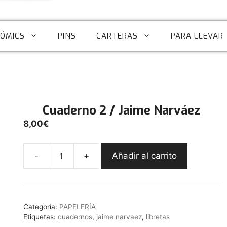
CÓMICS
PINS
CARTERAS
PARA LLEVAR
Cuaderno 2 / Jaime Narváez
8,00
€
-
+
Añadir al carrito
Cuaderno
2
/
Jaime
Categoría:
PAPELERÍA
Narváez
Etiquetas:
cuadernos
,
jaime narvaez
,
libretas
cantidad