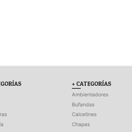
EGORÍAS
+ CATEGORÍAS
Ambientadores
Bufandas
ras
Calcetines
ía
Chapas