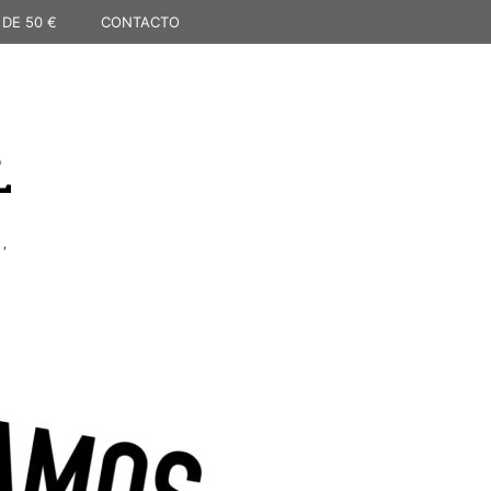
 DE 50 €
CONTACTO
L
,