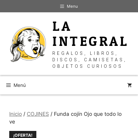
Saltar
Menu
al
contenido
LA
INTEGRAL
REGALOS, LIBROS,
DISCOS, CAMISETAS,
OBJETOS CURIOSOS
Menú
Inicio
/
COJINES
/ Funda cojín Ojo que todo lo
ve
¡OFERTA!