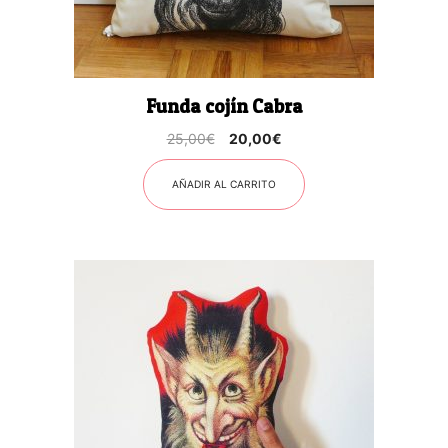
Funda cojín Cabra
El
El
25,00
€
20,00
€
precio
precio
original
actual
AÑADIR AL CARRITO
era:
es:
25,00€.
20,00€.