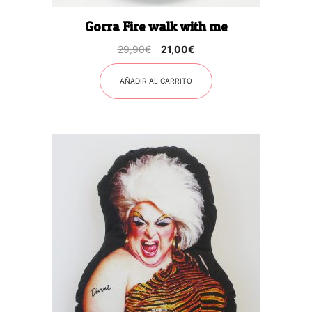
Gorra Fire walk with me
El
El
29,90
€
21,00
€
precio
precio
original
actual
AÑADIR AL CARRITO
era:
es:
29,90€.
21,00€.