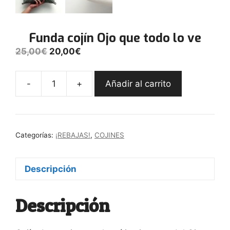
Funda cojín Ojo que todo lo ve
El
El
25,00
€
20,00
€
precio
precio
original
actual
-
+
Añadir al carrito
era:
es:
Funda
25,00€.
20,00€.
cojín
Ojo
que
Categorías:
¡REBAJAS!
,
COJINES
todo
lo
ve
Descripción
cantidad
Descripción