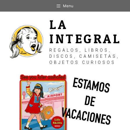
Saltar
Menu
al
contenido
LA
INTEGRAL
REGALOS, LIBROS,
DISCOS, CAMISETAS,
OBJETOS CURIOSOS