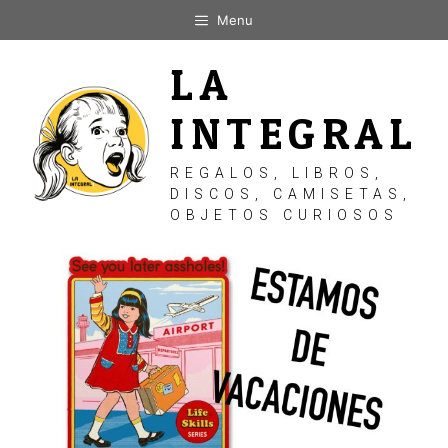
Saltar
Menu
al
contenido
LA
INTEGRAL
REGALOS, LIBROS,
DISCOS, CAMISETAS,
OBJETOS CURIOSOS