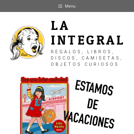
Saltar
Menu
al
contenido
LA
INTEGRAL
REGALOS, LIBROS,
DISCOS, CAMISETAS,
OBJETOS CURIOSOS