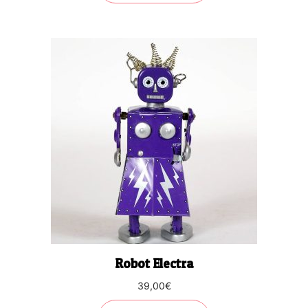
Robot Electra
39,00
€