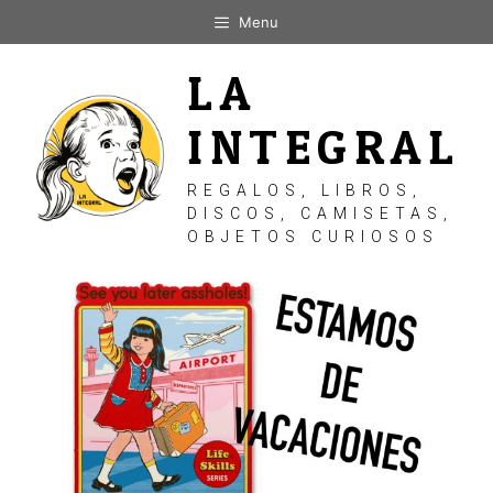
Saltar
Menu
al
contenido
LA
INTEGRAL
REGALOS, LIBROS,
DISCOS, CAMISETAS,
OBJETOS CURIOSOS