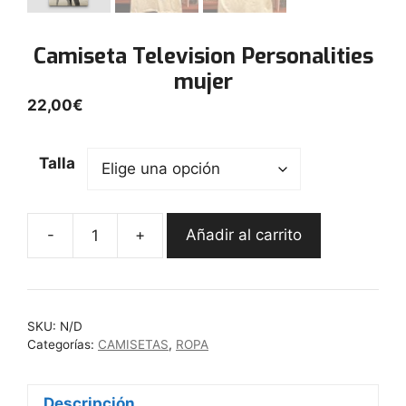
Camiseta Television Personalities
mujer
22,00
€
Talla
-
+
Añadir al carrito
Camiseta
Television
Personalities
mujer
SKU:
N/D
cantidad
Categorías:
CAMISETAS
,
ROPA
Descripción