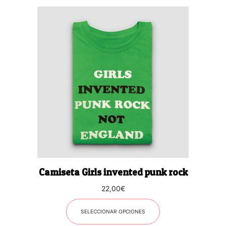
Este
producto
tiene
múltiples
variantes.
Las
opciones
se
pueden
elegir
en
la
página
Camiseta Girls invented punk rock
de
producto
22,00
€
SELECCIONAR OPCIONES