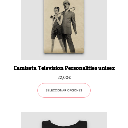
variantes.
Las
opciones
se
pueden
elegir
en
la
página
Camiseta Television Personalities unisex
de
producto
22,00
€
SELECCIONAR OPCIONES
Este
producto