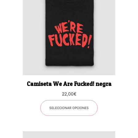
tiene
múltiples
variantes.
Las
opciones
se
pueden
elegir
en
la
página
Camiseta We Are Fucked! negra
de
producto
22,00
€
SELECCIONAR OPCIONES
Este