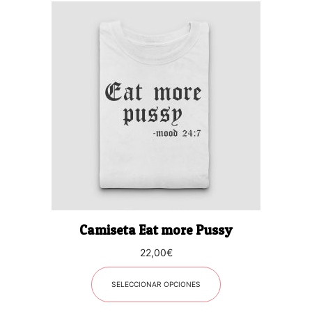
Este
producto
tiene
múltiples
variantes.
Las
opciones
se
pueden
elegir
en
la
página
Camiseta Eat more Pussy
de
producto
22,00
€
SELECCIONAR OPCIONES