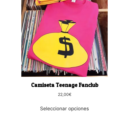
producto
tiene
múltiples
variantes.
Las
opciones
se
pueden
elegir
en
la
página
Camiseta Teenage Fanclub
de
producto
22,00
€
Seleccionar opciones