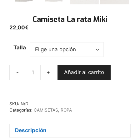
Camiseta La rata Miki
22,00
€
Talla
-
+
Añadir al carrito
Camiseta
La
rata
Miki
SKU:
N/D
cantidad
Categorías:
CAMISETAS
,
ROPA
Descripción