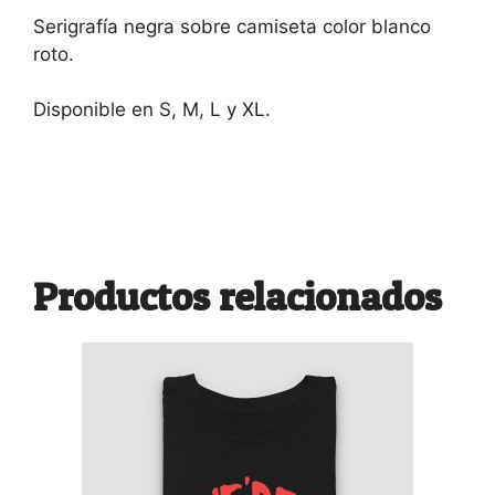
Serigrafía negra sobre camiseta color blanco
roto.
Disponible en S, M, L y XL.
Productos relacionados
Este
producto
tiene
múltiples
variantes.
Las