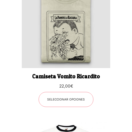
múltiples
variantes.
Las
opciones
se
pueden
elegir
en
la
página
Camiseta Vomito Ricardito
de
producto
22,00
€
SELECCIONAR OPCIONES
Este