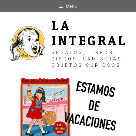
Saltar
Menu
al
contenido
LA
INTEGRAL
REGALOS, LIBROS,
DISCOS, CAMISETAS,
OBJETOS CURIOSOS