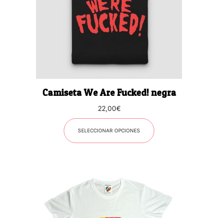
opciones
se
pueden
elegir
en
la
página
Camiseta We Are Fucked! negra
de
producto
22,00
€
SELECCIONAR OPCIONES
Este
producto
tiene
múltiples