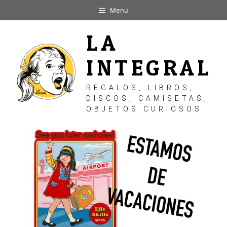
Saltar
Menu
al
contenido
LA
INTEGRAL
REGALOS, LIBROS,
DISCOS, CAMISETAS,
OBJETOS CURIOSOS