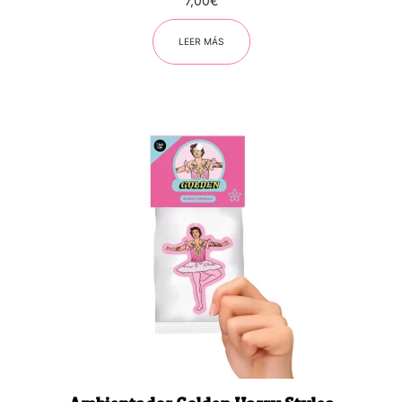
7,00
€
LEER MÁS