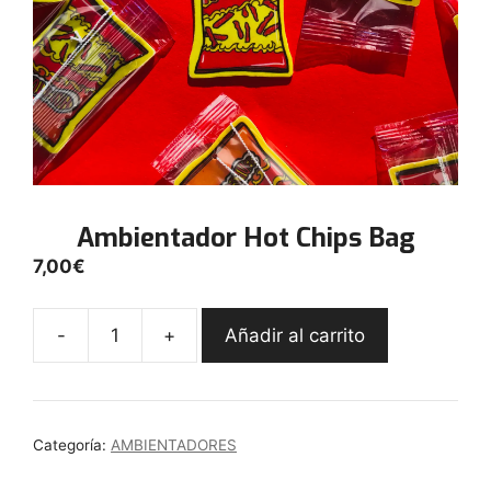
Ambientador Hot Chips Bag
7,00
€
-
+
Añadir al carrito
Ambientador
Hot
Chips
Bag
Categoría:
AMBIENTADORES
cantidad