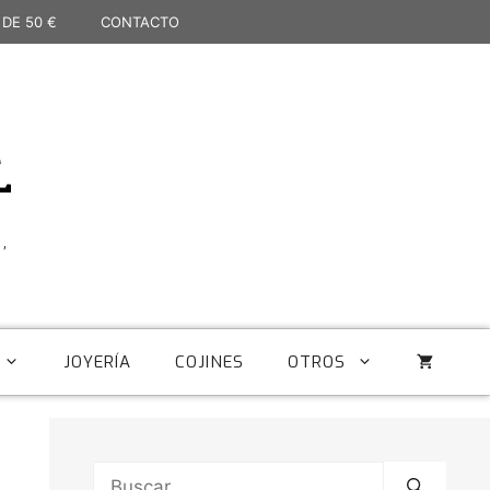
 DE 50 €
CONTACTO
L
,
JOYERÍA
COJINES
OTROS
Buscar: