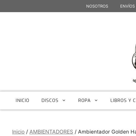
Saltar
NOSOTROS
ENVÍOS
al
contenido
INICIO
DISCOS
ROPA
LIBROS Y 
Inicio
/
AMBIENTADORES
/ Ambientador Golden Ha