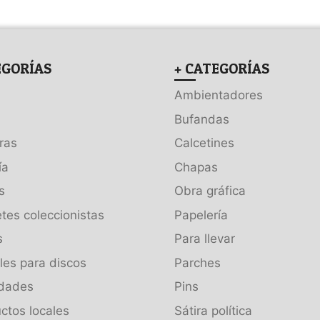
EGORÍAS
+ CATEGORÍAS
Ambientadores
Bufandas
ras
Calcetines
ía
Chapas
s
Obra gráfica
tes coleccionistas
Papelería
s
Para llevar
es para discos
Parches
dades
Pins
ctos locales
Sátira política