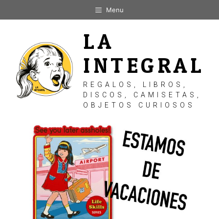
Saltar
Menu
al
contenido
LA
INTEGRAL
REGALOS, LIBROS,
DISCOS, CAMISETAS,
OBJETOS CURIOSOS