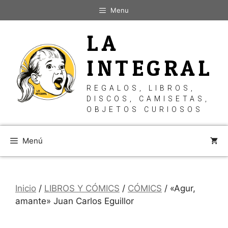
Saltar
Menu
al
contenido
LA
INTEGRAL
REGALOS, LIBROS,
DISCOS, CAMISETAS,
OBJETOS CURIOSOS
Menú
Inicio
/
LIBROS Y CÓMICS
/
CÓMICS
/ «Agur,
amante» Juan Carlos Eguillor