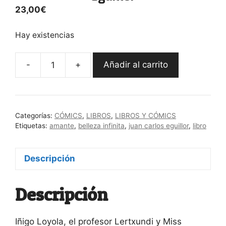
23,00
€
Hay existencias
-
+
Añadir al carrito
"Agur,
amante"
Juan
Carlos
Categorías:
CÓMICS
,
LIBROS
,
LIBROS Y CÓMICS
Eguillor
Etiquetas:
amante
,
belleza infinita
,
juan carlos eguillor
,
libro
cantidad
Descripción
Descripción
Iñigo Loyola, el profesor Lertxundi y Miss