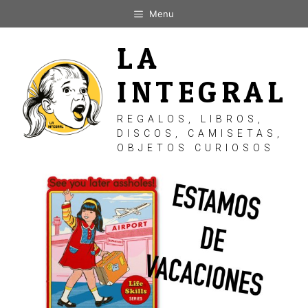
Saltar
Menu
al
contenido
LA
INTEGRAL
REGALOS, LIBROS,
DISCOS, CAMISETAS,
OBJETOS CURIOSOS