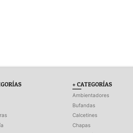
EGORÍAS
+ CATEGORÍAS
Ambientadores
Bufandas
ras
Calcetines
ía
Chapas