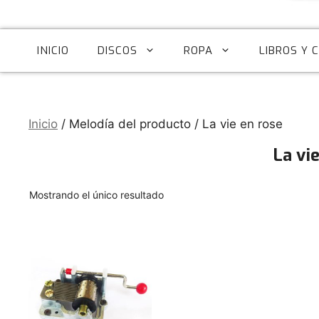
INICIO
DISCOS
ROPA
LIBROS Y 
Inicio
/ Melodía del producto / La vie en rose
La vi
Mostrando el único resultado
Este
producto
tiene
múltiples
variantes.