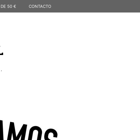
 DE 50 €
CONTACTO
L
,