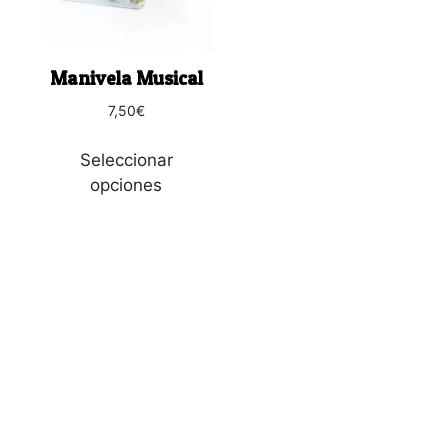
Las
opciones
se
Manivela Musical
pueden
7,50
€
elegir
en
Seleccionar
la
opciones
página
de
producto