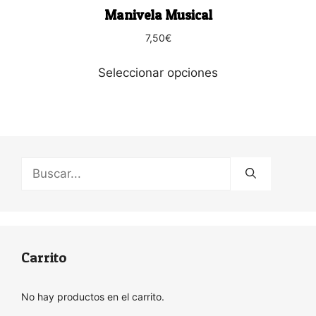
página
Manivela Musical
de
producto
7,50
€
Seleccionar opciones
Buscar:
Carrito
No hay productos en el carrito.