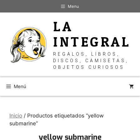
Saltar
Menu
al
contenido
LA
INTEGRAL
REGALOS, LIBROS,
DISCOS, CAMISETAS,
OBJETOS CURIOSOS
Menú
Inicio
/ Productos etiquetados “yellow
submarine”
yellow submarine