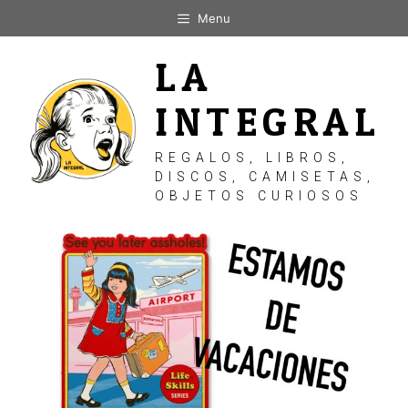
Saltar
Menu
al
contenido
LA
INTEGRAL
REGALOS, LIBROS,
DISCOS, CAMISETAS,
OBJETOS CURIOSOS