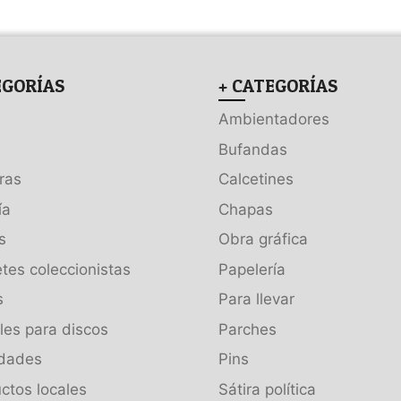
EGORÍAS
+ CATEGORÍAS
Ambientadores
Bufandas
ras
Calcetines
ía
Chapas
s
Obra gráfica
tes coleccionistas
Papelería
s
Para llevar
es para discos
Parches
dades
Pins
ctos locales
Sátira política