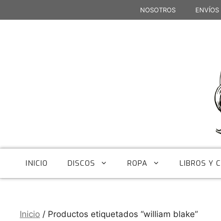
Saltar
NOSOTROS
ENVÍOS
al
contenido
INICIO
DISCOS
ROPA
LIBROS Y 
Inicio
/ Productos etiquetados “william blake”