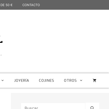
 DE 50 €
CONTACTO
L
,
JOYERÍA
COJINES
OTROS
Buscar: