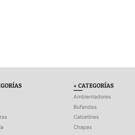
EGORÍAS
+ CATEGORÍAS
Ambientadores
Bufandas
ras
Calcetines
ía
Chapas