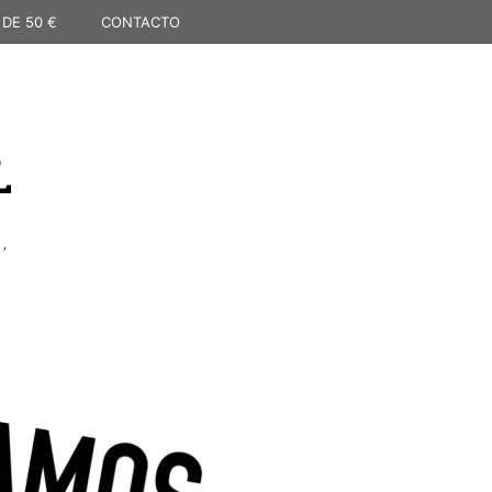
 DE 50 €
CONTACTO
L
,