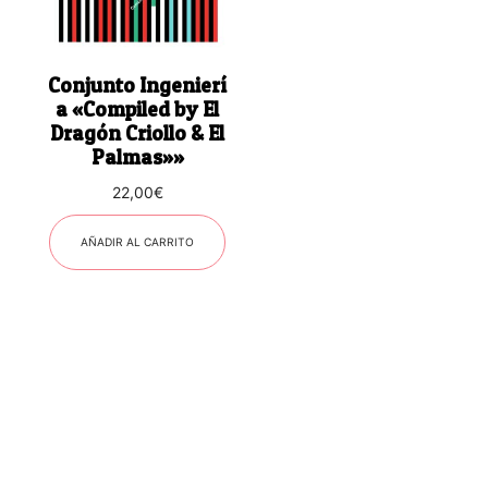
Conjunto Ingenier​í​
a «Compiled by El
Drag​ó​n Criollo & El
Palmas»»
22,00
€
AÑADIR AL CARRITO