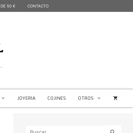
 DE 50 €
CONTACTO
L
,
JOYERÍA
COJINES
OTROS
Buscar: