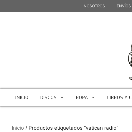
Saltar
NOSOTROS
ENVÍOS
al
contenido
INICIO
DISCOS
ROPA
LIBROS Y 
Inicio
/ Productos etiquetados “vatican radio”