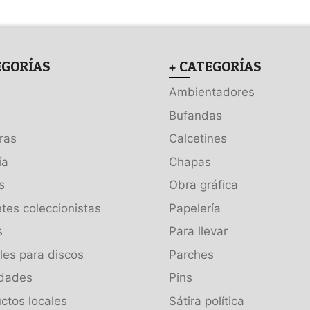
EGORÍAS
+ CATEGORÍAS
Ambientadores
Bufandas
ras
Calcetines
ía
Chapas
s
Obra gráfica
tes coleccionistas
Papelería
s
Para llevar
es para discos
Parches
dades
Pins
ctos locales
Sátira política