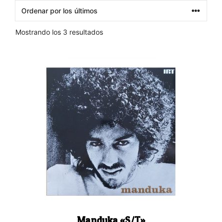
Ordenado
Mostrando los 3 resultados
por
los
últimos
Manduka «S/T»